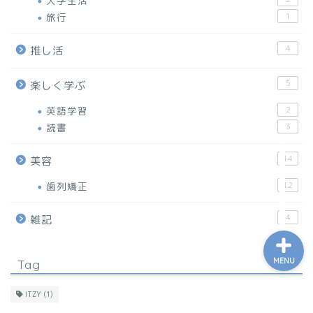
大学生活
旅行
1
Home
4
推し活
5
楽しく学ぶ
Bookmark
英語学習
2
About
読書
3
14
美容
Contact
歯列矯正
12
4
雑記
MENU
Tag
ITZY
(1)