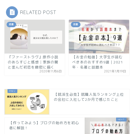
RELATED POST
読書
読書
『ファーストラヴ』原作小説
【お金の勉強】大学生が読む
のあらすじと感想│家族の闇
べき本のおすすめ9選｜2021
と歪んだ初恋を緻密に描く
年・名著と話題本
2020年11月6日
2021年1月19日
【就活生必見】就職人気ランキング上位
の会社に入社して2か月で感じたこと
【作ってみよう】ブログの始め方を初心
者に解説！