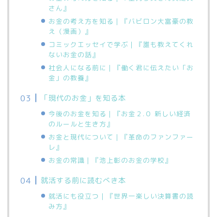
さん』
お金の考え方を知る｜『バビロン大富豪の教
え（漫画）』
コミックエッセイで学ぶ｜『誰も教えてくれ
ないお金の話』
社会人になる前に｜『働く君に伝えたい「お
金」の教養』
「現代のお金」を知る本
今後のお金を知る｜『お金２.０ 新しい経済
のルールと生き方』
お金と現代について｜『革命のファンファー
レ』
お金の常識｜『池上彰のお金の学校』
就活する前に読むべき本
就活にも役立つ｜『世界一楽しい決算書の読
み方』