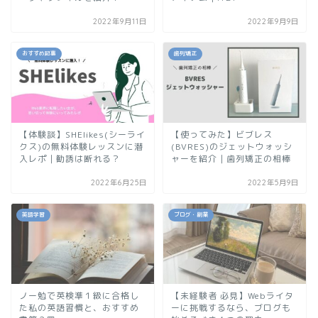
2022年9月11日
2022年9月9日
おすすめ記事
歯列矯正
【体験談】SHElikes(シーライ
【使ってみた】ビブレス
クス)の無料体験レッスンに潜
(BVRES)のジェットウォッシ
入レポ｜勧誘は断れる？
ャーを紹介｜歯列矯正の相棒
2022年6月25日
2022年5月9日
英語学習
ブログ・副業
ノー勉で英検準１級に合格し
【未経験者 必見】Webライタ
た私の英語習慣と、おすすめ
ーに挑戦するなら、ブログも