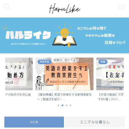
英語学習
読書
ブログの始め方を初心者
【事前準備】英語で授業をする教育実習生
【お金の勉強】大学生
へ｜勉強法を紹介！...
すめ9選｜2021...
NEW
ミニマルな暮らし