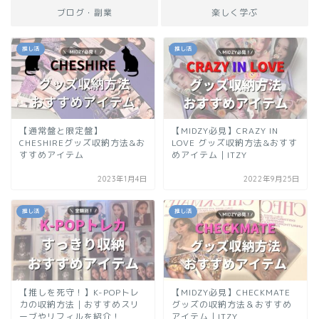
ブログ・副業
楽しく学ぶ
推し活
推し活
【通常盤と限定盤】
【MIDZY必見】CRAZY IN
CHESHIREグッズ収納方法&お
LOVE グッズ収納方法&おすす
すすめアイテム
めアイテム｜ITZY
2023年1月4日
2022年9月25日
推し活
推し活
【推しを死守！】K-POPトレ
【MIDZY必見】CHECKMATE
カの収納方法｜おすすめスリ
グッズの収納方法＆おすすめ
ーブやリフィルを紹介！
アイテム｜ITZY